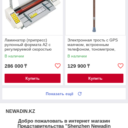
Ламинатор (припресс)
Электронная трость с GPS
рулонный формата А2 с
маячком, встроенным
регулируемой скоростью
телефоном, тонометром,
(двусторонний) Revizorro
радио/МР3, фонарем и др.
В наличии
В наличии
PLC-7490
286 000
129 900
₸
₸
Купить
Купить
Показать ещё
NEWADIN.KZ
Добро пожаловать в интернет магазин
Представительства "Shenzhen Newadin