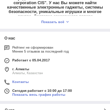
corporation CIS". У нас Вы можете найти
качественные электронные гаджеты, системы
безопасности, уникальные игрушки и многое
другое. Доставка заказанного товара
осуществлятеся по Казахстану и всему СНГ
Показать всё
через надежные курьерские компании.
О нас
Рейтинг не сформирован
Менее 5 отзывов за последний год
Работает с 05.04.2017
г. Алматы
Алматы, Казахстан
Контакты
Сегодня работает с 10:00 до 17:00
Показать весь график работы
О нас