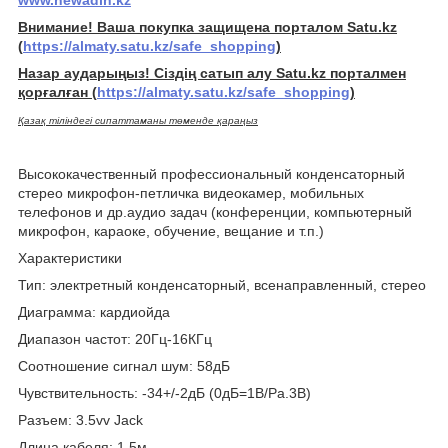
Внимание! Ваша покупка защищена порталом Satu.kz
(
https://almaty.satu.kz/safe_shopping
)
Назар аударыңыз! Сіздің сатып алу Satu.kz порталмен
қорғалған
(
https://almaty.satu.kz/safe_shopping
)
Қазақ тіліндегі сипаттаманы төменде қараңыз
Высококачественный профессиональный конденсаторный
стерео микрофон-петличка видеокамер, мобильных
телефонов и др.аудио задач (конференции, компьютерный
микрофон, караоке, обучение, вещание и т.п.)
Характеристики
Тип: электретный конденсаторный, всенаправленный, стерео
Диаграмма: кардиойда
Диапазон частот: 20Гц-16КГц
Соотношение сигнал шум: 58дБ
Чувствительность: -34+/-2дБ (0дБ=1В/Ра.3В)
Разъем: 3.5vv Jack
Длина кабеля: 1.5м