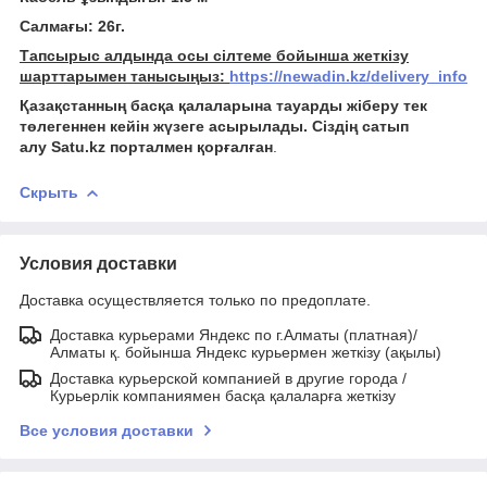
Салмағы: 26г.
Тапсырыс алдында осы сілтеме бойынша жеткізу
шарттарымен танысыңыз:
https://newadin.kz/delivery_info
Қазақстанның басқа қалаларына тауарды жіберу тек
төлегеннен кейін жүзеге асырылады. Сіздің сатып
алу Satu.kz порталмен қорғалған
.
Скрыть
Условия доставки
Доставка осуществляется только по предоплате.
Доставка курьерами Яндекс по г.Алматы (платная)/
Алматы қ. бойынша Яндекс курьермен жеткізу (ақылы)
Доставка курьерской компанией в другие города /
Курьерлік компаниямен басқа қалаларға жеткізу
Все условия доставки