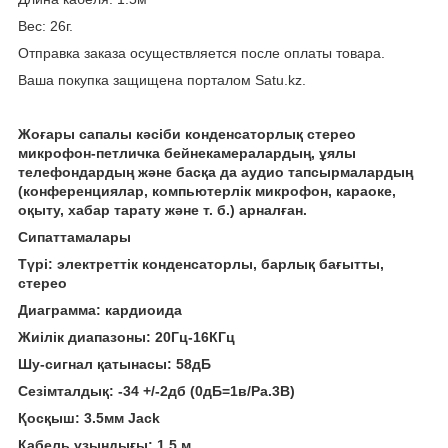
Вес: 26г.
Отправка заказа осуществляется после оплаты товара.
Ваша покупка защищена порталом Satu.kz.
Жоғары сапалы кәсіби конденсаторлық стерео
микрофон-петличка бейнекамералардың, ұялы
телефондардың және басқа да аудио тапсырмалардың
(конференциялар, компьютерлік микрофон, караоке,
оқыту, хабар тарату және т. б.) арналған.
Сипаттамалары
Түрі: электреттік конденсаторлы, барлық бағытты,
стерео
Диаграмма: кардиоида
Жиілік диапазоны: 20Гц-16КГц
Шу-сигнал қатынасы: 58дБ
Сезімталдық: -34 +/-2дб (0дБ=1в/Ра.3В)
Қосқыш: 3.5мм Jack
Кабель ұзындығы: 1.5 м