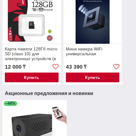
Карта памяти 128Гб micro
Мини камера WiFi
SD (class 10) для
универсальная
электронных устройств (в
т.ч. для записи Full HD
12 000
43 390
₸
₸
видео)
Купить
Купить
Акционные предложения и новинки
–44%