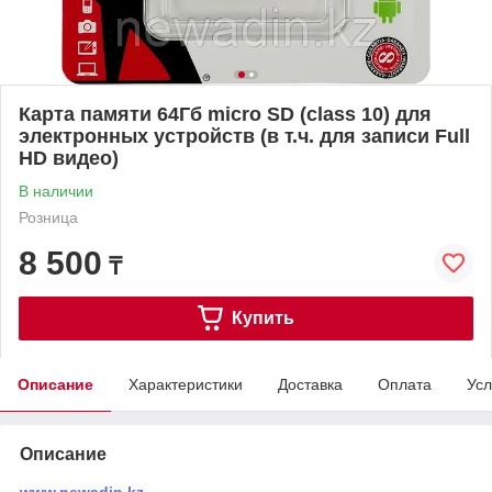
Карта памяти 64Гб micro SD (class 10) для
электронных устройств (в т.ч. для записи Full
HD видео)
В наличии
Розница
8 500
₸
Купить
Описание
Характеристики
Доставка
Оплата
Усл
Описание
www.newadin.kz