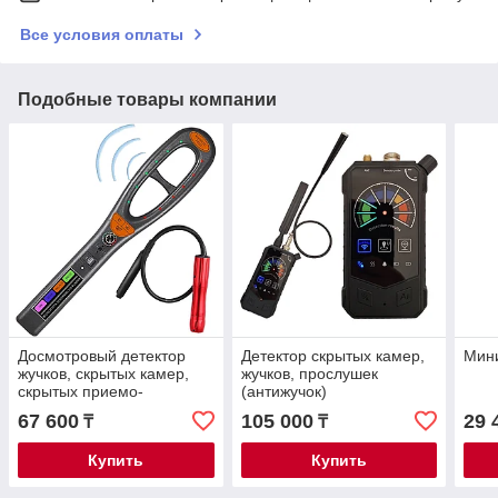
Все условия оплаты
Подобные товары компании
Досмотровый детектор
Детектор скрытых камер,
Мини
жучков, скрытых камер,
жучков, прослушек
скрытых приемо-
(антижучок)
передающих устройств
67 600
105 000
29 
₸
₸
для КПП
Купить
Купить