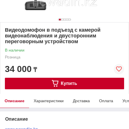
Видеодомофон в подъезд с камерой
видеонаблюдения и двусторонним
переговорным устройством
В наличии
Розница
34 000
₸
Купить
Описание
Характеристики
Доставка
Оплата
Усл
Описание
www.newadin.kz