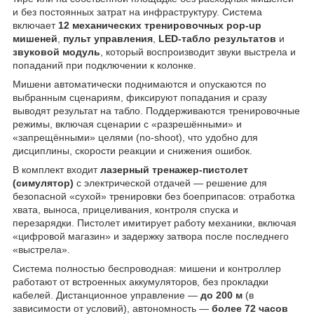
и без постоянных затрат на инфраструктуру. Система
включает
12 механических тренировочных pop-up
мишеней
,
пульт управления
,
LED-табло результатов
и
звуковой модуль
, который воспроизводит звуки выстрела и
попаданий при подключении к колонке.
Мишени автоматически поднимаются и опускаются по
выбранным сценариям, фиксируют попадания и сразу
выводят результат на табло. Поддерживаются тренировочные
режимы, включая сценарии с «разрешёнными» и
«запрещёнными» целями (no-shoot), что удобно для
дисциплины, скорости реакции и снижения ошибок.
В комплект входит
лазерный тренажер-пистолет
(симулятор)
с электрической отдачей — решение для
безопасной «сухой» тренировки без боеприпасов: отработка
хвата, выноса, прицеливания, контроля спуска и
перезарядки. Пистолет имитирует работу механики, включая
«цифровой магазин» и задержку затвора после последнего
«выстрела».
Система полностью беспроводная: мишени и контроллер
работают от встроенных аккумуляторов, без прокладки
кабелей. Дистанционное управление —
до 200 м
(в
зависимости от условий), автономность —
более 72 часов