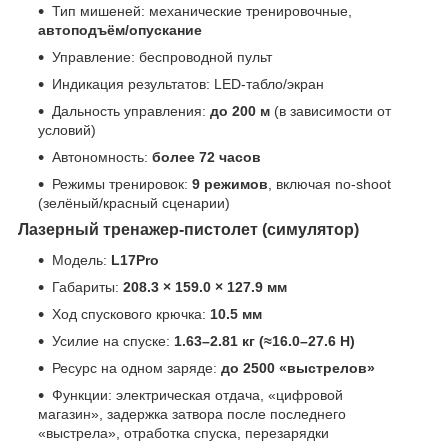
Тип мишеней: механические тренировочные,
автоподъём/опускание
Управление: беспроводной пульт
Индикация результатов: LED-табло/экран
Дальность управления:
до 200 м
(в зависимости от
условий)
Автономность:
более 72 часов
Режимы тренировок:
9 режимов
, включая no-shoot
(зелёный/красный сценарии)
Лазерный тренажер-пистолет (симулятор)
Модель:
L17Pro
Габариты:
208.3 × 159.0 × 127.9 мм
Ход спускового крючка:
10.5 мм
Усилие на спуске:
1.63–2.81 кг (≈16.0–27.6 Н)
Ресурс на одном заряде:
до 2500 «выстрелов»
Функции: электрическая отдача, «цифровой
магазин», задержка затвора после последнего
«выстрела», отработка спуска, перезарядки