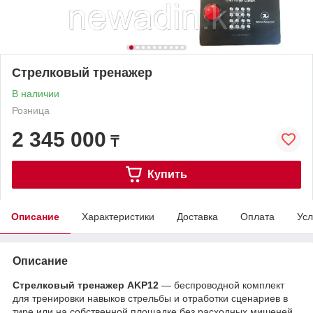
Стрелковый тренажер
В наличии
Розница
2 345 000
₸
Купить
Описание
Характеристики
Доставка
Оплата
Усл
Описание
Стрелковый тренажер AKP12
— беспроводной комплект
для тренировки навыков стрельбы и отработки сценариев в
тире или на собственной площадке без расходных мишеней