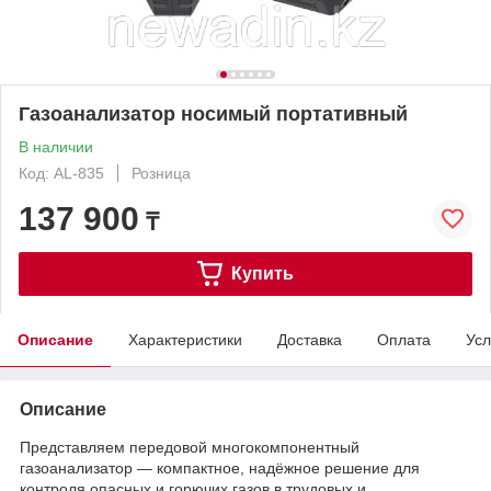
Газоанализатор носимый портативный
В наличии
Код: AL-835
Розница
137 900
₸
Купить
Описание
Характеристики
Доставка
Оплата
Усл
Описание
Представляем передовой многокомпонентный
газоанализатор — компактное, надёжное решение для
контроля опасных и горючих газов в трудовых и