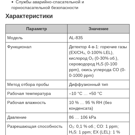
Службы аварийно-спасательной и
горноспасательной безопасности
Характеристики
Параметр
Значение
Модель
AL-835
Функционал
Детектор 4-в-1: горючие газы
(EX/CH₄, 0-100% LEL),
кислород O₂ (0-30% об.),
сероводород H₂S (0-100
ppm), окись углерода CO (0-
0-1000 ppm)
Метод отбора пробы
Диффузионный тип
Рабочая температура
–10 °C … +50 °C
Рабочая влажность
10 % … 95 % RH (без
конденсата)
Давление
86 … 106 kPa
Разрешающая способность
O₂: 0,1 % об.; CO: 1 ppm;
H₂S: 1 ppm; EX (LEL): 1 %