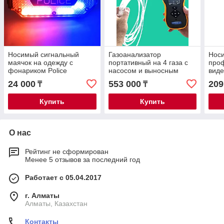
Носимый сигнальный
Газоанализатор
Нос
маячок на одежду с
портативный на 4 газа с
про
фонариком Police
насосом и выносным
виде
Shoulder Light
пробоотборным зондом
Revi
24 000
553 000
209
₸
₸
5м
WiFi
Купить
Купить
О нас
Рейтинг не сформирован
Менее 5 отзывов за последний год
Работает с 05.04.2017
г. Алматы
Алматы, Казахстан
Контакты