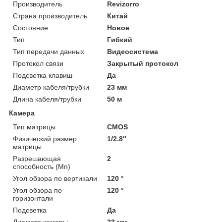
Производитель
Revizorro
Страна производитель
Китай
Состояние
Новое
Тип
Гибкий
Тип передачи данных
Видеосистема
Протокол связи
Закрытый протокол
Подсветка клавиш
Да
Диаметр кабеля/трубки
23 мм
Длина кабеля/трубки
50 м
Камера
Тип матрицы
CMOS
Физический размер
1/2.8″
матрицы
Разрешающая
2
способность (Мп)
Угол обзора по вертикали
120 °
Угол обзора по
120 °
горизонтали
Подсветка
Да
Диаметр камеры
23 мм