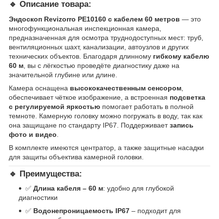
🔹
Описание товара:
Эндоскоп
Revizorro PE10160
с кабелем 60 метров
— это
многофункциональная инспекционная камера,
предназначенная для осмотра труднодоступных мест: труб,
вентиляционных шахт, канализации, автоузлов и других
технических объектов. Благодаря длинному
гибкому кабелю
60 м
, вы с лёгкостью проведёте диагностику даже на
значительной глубине или длине.
Камера оснащена
высококачественным сенсором
,
обеспечивает чёткое изображение, а встроенная
подсветка
с регулируемой яркостью
помогает работать в полной
темноте. Камерную головку можно погружать в воду, так как
она защищане по стандарту IP67. Поддерживает
запись
фото и видео
.
В комплекте имеются центратор, а также защитные насадки
для защиты объектива камерной головки.
🔹
Преимущества:
✅
Длина кабеля – 60 м
: удобно для глубокой
диагностики
✅
Водонепроницаемость IP67
– подходит для