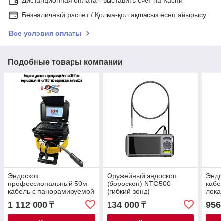
Дистанционная оплата - выставить счет на Каспи
Безналичный расчет / Қолма-қол ақшасыз есеп айырысу
Все условия оплаты
Подобные товары компании
Эндоскоп
Оружейный эндоскоп
Эндо
профессиональный 50м
(бороскоп) NTG500
кабе
кабель с панорамируемой
(гибкий зонд)
лока
камерной головкой
1 112 000
134 000
956
₸
₸