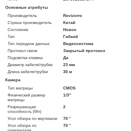
Основные атрибуты
Производитель
Revizorro
Страна производитель
Китай
Состояние
Новое
Тип
Гибкий
Тип передачи данных
Видеосистема
Протокол связи
Закрытый протокол
Подсветка клавиш
Да
Диаметр кабеля/трубки
23 мм
Длина кабеля/трубки
30 м
Камера
Тип матрицы
CMOS
Физический размер
1/3"
матрицы
Разрешающая
2
способность (Мп)
Угол обзора по вертикали
70 °
Угол обзора по
70 °
горизонтали