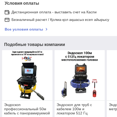
Условия оплаты
Дистанционная оплата - выставить счет на Каспи
Безналичный расчет / Қолма-қол ақшасыз есеп айырысу
Все условия оплаты
Подобные товары компании
Эндоскоп
Эндоскоп для труб с
Эндо
профессиональный 50м
кабелем 100м и
мет
кабель с панорамируемой
локатором 512 Гц