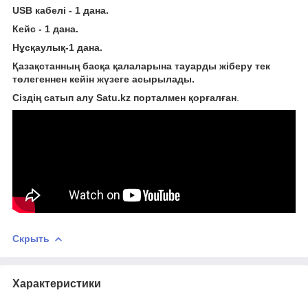
USB кабелі - 1 дана.
Кейс - 1 дана.
Нұсқаулық-1 дана.
Қазақстанның басқа қалаларына тауарды жіберу тек
төлегеннен кейін жүзеге асырылады.
Сіздің сатып алу Satu.kz порталмен қорғалған
.
Скрыть
Характеристики