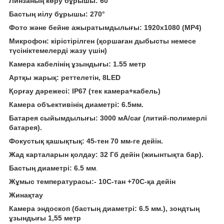
Линзаның көру бұрышы: 60°
Бастың иілу бұрышы: 270°
Фото және бейне ажыратымдылығы: 1920x1080 (MР4)
Микрофон: кірістірілген (қоршаған дыбысты немесе
түсініктемелерді жазу үшін)
Камера кабелінің ұзындығы: 1.55 метр
Артқы жарық: реттелетін, 8LED
Қорғау дәрежесі: IP67 (тек камера+кабель)
Камера объективінің диаметрі: 6.5мм.
Батарея сыйымдылығы: 3000 мА/сағ (литий-полимерлі
батарея).
Фокустық қашықтық: 45-тен 70 мм-ге дейін.
Жад карталарын қолдау: 32 Гб дейін (жиынтықта бар).
Бастың диаметрі: 6.5 мм
.
Жұмыс температурасы:- 10С-тан +70С-қа дейін
Жинақтау
Камера эндоскоп (бастың диаметрі: 6.5 мм.), зондтың
ұзындығы 1,55 метр