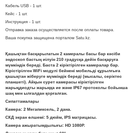
Кабель USB - 1 шт.
Кейс - 1 шт.
Инструкция - 1 шт.
Отправка заказа осуществляется после оплаты товара.
Ваша покупка защищена порталом Satu.kz.
Қашықтан басқарылатын 2 камералы басы бар кәсіби
эндоскоп бастың иілуін 210 градусқа дейін басқаруға
мүмкіндік береді. Баста 2 кіріктірілген камералар бар.
Кірістірілген WiFi модулі бейнені мобильді құрылғыға
қашықтан жіберуге мүмкіндік береді (мысалы, серіктес
планшеті). Айқын сурет камерасы кіріктірілген
жарықдиодты жарыққа ие және IP67 протоколы бойынша
шаң мен ылғалдан қорғалған.
Сипаттамалары
Камера: 2 Мегапиксель, 2 дана.
СКД экран өлшемі: 5 дюйм, IPS матрицасы.
Камера ажыратымдылығы: HD 1080P.