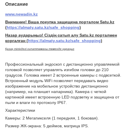
Описание
www.newadin.kz
Внимание! Ваша покупка защищена порталом Satu.kz
(
https://almaty.satu.kz/safe_shopping
)
Назар аударыңыз! Сіздің сатып алу Satu.kz порталмен
қорғалған
(
https://almaty.satu.kz/safe_shopping
)
Қазақ тіліндегі сипаттаманы төменде қараңыз
Профессиональный эндоскоп с дистанционно управляемой
головкой позволяет управлять изгибом головки до 210
градусов. Головка имеет 2 встроенные камеры с подвсеткой.
Встроенный модуль WiFi позволяет передавать видео
изображение на мобильное устройство дистанционно
(например, на планшет напарника). Камера с четкой
картинкой имеет встроенную LED подсветку и защищена от
пыли и влаги по протоколу IP67.
Характеристики
Камеры: 2 Мегапикселя (1 передняя, 1 боковая).
Размер ЖК-экрана: 5 дюймов, матрица IPS.